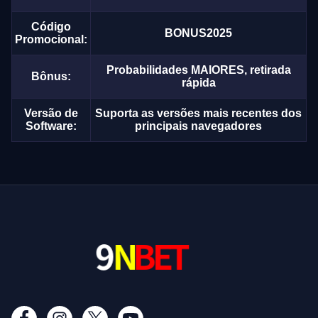
Código
BONUS2025
Promocional:
Probabilidades MAIORES, retirada
Bônus:
rápida
Versão de
Suporta as versões mais recentes dos
Software:
principais navegadores