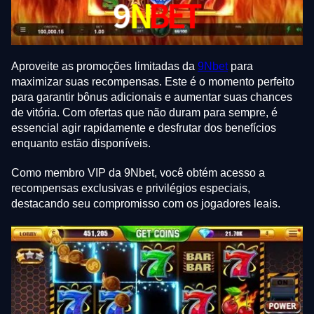
Aproveite as promoções limitadas da
9Nbet
para
maximizar suas recompensas. Este é o momento perfeito
para garantir bônus adicionais e aumentar suas chances
de vitória. Com ofertas que não duram para sempre, é
essencial agir rapidamente e desfrutar dos benefícios
enquanto estão disponíveis.
Como membro VIP da 9Nbet, você obtém acesso a
recompensas exclusivas e privilégios especiais,
destacando seu compromisso com os jogadores leais.