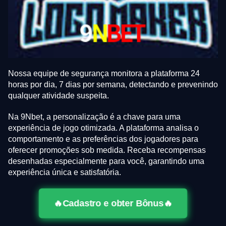
Nossa equipe de segurança monitora a plataforma 24
horas por dia, 7 dias por semana, detectando e prevenindo
qualquer atividade suspeita.
Na 9Nbet, a personalização é a chave para uma
experiência de jogo otimizada. A plataforma analisa o
comportamento e as preferências dos jogadores para
oferecer promoções sob medida. Receba recompensas
desenhadas especialmente para você, garantindo uma
experiência única e satisfatória.
🔥Cadastro e obter Bônus🔥