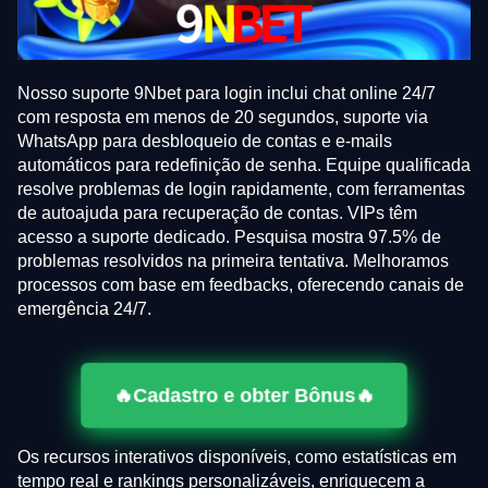
Nosso suporte 9Nbet para login inclui chat online 24/7
com resposta em menos de 20 segundos, suporte via
WhatsApp para desbloqueio de contas e e-mails
automáticos para redefinição de senha. Equipe qualificada
resolve problemas de login rapidamente, com ferramentas
de autoajuda para recuperação de contas. VIPs têm
acesso a suporte dedicado. Pesquisa mostra 97.5% de
problemas resolvidos na primeira tentativa. Melhoramos
processos com base em feedbacks, oferecendo canais de
emergência 24/7.
🔥Cadastro e obter Bônus🔥
Os recursos interativos disponíveis, como estatísticas em
tempo real e rankings personalizáveis, enriquecem a