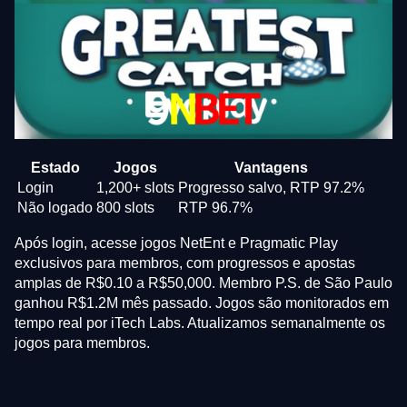
Estado
Jogos
Vantagens
Login
1,200+ slots
Progresso salvo, RTP 97.2%
Não logado
800 slots
RTP 96.7%
Após login, acesse jogos NetEnt e Pragmatic Play
exclusivos para membros, com progressos e apostas
amplas de R$0.10 a R$50,000. Membro P.S. de São Paulo
ganhou R$1.2M mês passado. Jogos são monitorados em
tempo real por iTech Labs. Atualizamos semanalmente os
jogos para membros.