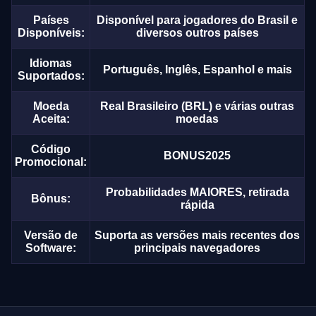
Países
Disponível para jogadores do Brasil e
Disponíveis:
diversos outros países
Idiomas
Português, Inglês, Espanhol e mais
Suportados:
Moeda
Real Brasileiro (BRL) e várias outras
Aceita:
moedas
Código
BONUS2025
Promocional:
Probabilidades MAIORES, retirada
Bônus:
rápida
Versão de
Suporta as versões mais recentes dos
Software:
principais navegadores