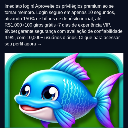
Imediato login! Aproveite os privilégios premium ao se
tornar membro. Login seguro em apenas 10 segundos,
ativando 150% de bônus de depósito inicial, até
R$1,000+100 giros grátis+7 dias de experiência VIP.
9Nbet garante segurança com avaliação de confiabilidade
4.9/5, com 10,000+ usuários diários. Clique para acessar
seu perfil agora →