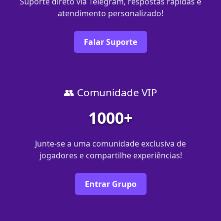
Suporte direto via Telegram, respostas rápidas e
atendimento personalizado!
Falar Suporte
👥 Comunidade VIP
1000+
Junte-se a uma comunidade exclusiva de
jogadores e compartilhe experiências!
Entrar Grupo