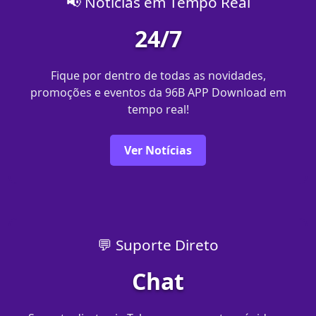
📢 Notícias em Tempo Real
24/7
Fique por dentro de todas as novidades,
promoções e eventos da 96B APP Download em
tempo real!
Ver Notícias
💬 Suporte Direto
Chat