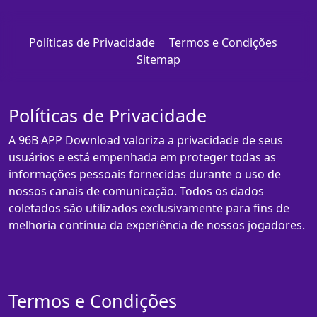
Políticas de Privacidade
Termos e Condições
Sitemap
Políticas de Privacidade
A 96B APP Download valoriza a privacidade de seus
usuários e está empenhada em proteger todas as
informações pessoais fornecidas durante o uso de
nossos canais de comunicação. Todos os dados
coletados são utilizados exclusivamente para fins de
melhoria contínua da experiência de nossos jogadores.
Termos e Condições