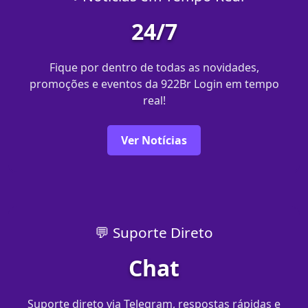
24/7
Fique por dentro de todas as novidades,
promoções e eventos da 922Br Login em tempo
real!
Ver Notícias
💬 Suporte Direto
Chat
Suporte direto via Telegram, respostas rápidas e