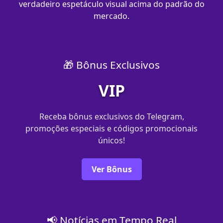
verdadeiro espetáculo visual acima do padrão do
mercado.
🎁 Bônus Exclusivos
VIP
Receba bônus exclusivos do Telegram,
promoções especiais e códigos promocionais
únicos!
Ver Bônus
📢 Notícias em Tempo Real