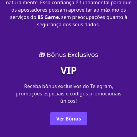
naturalmente. Essa confiança é fundamental para que
os apostadores possam aproveitar ao máximo os
serviços do
8S Game
, sem preocupações quanto à
segurança dos seus dados.
🎁 Bônus Exclusivos
VIP
Receba bônus exclusivos do Telegram,
promoções especiais e códigos promocionais
únicos!
Ver Bônus