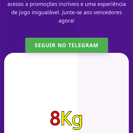
acesso a promoções incríveis e uma experiência
de jogo inigualável. Junte-se aos vencedores
agora!
SEGUIR NO TELEGRAM