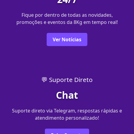
Fique por dentro de todas as novidades,
promoções e eventos da 8Kg em tempo real!
Ver Notícias
💬 Suporte Direto
Chat
Suporte direto via Telegram, respostas rápidas e
atendimento personalizado!