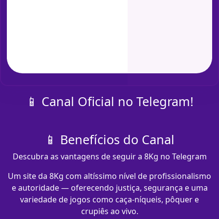
📱 Canal Oficial no Telegram!
📱 Benefícios do Canal
Descubra as vantagens de seguir a 8Kg no Telegram
Um site da 8Kg com altíssimo nível de profissionalismo
e autoridade — oferecendo justiça, segurança e uma
variedade de jogos como caça-níqueis, pôquer e
crupiês ao vivo.