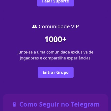
Falar Suporte
👥 Comunidade VIP
1000+
Junte-se a uma comunidade exclusiva de
jogadores e compartilhe experiências!
Entrar Grupo
📱 Como Seguir no Telegram