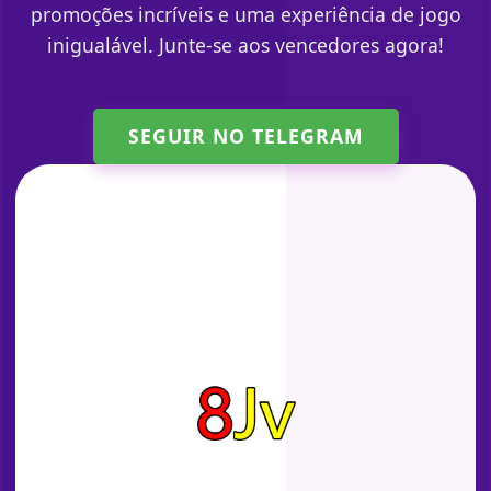
promoções incríveis e uma experiência de jogo
inigualável. Junte-se aos vencedores agora!
SEGUIR NO TELEGRAM