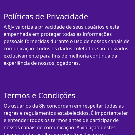
Políticas de Privacidade
A 8Jv valoriza a privacidade de seus usuários e está
empenhada em proteger todas as informações
pessoais fornecidas durante o uso de nossos canais de
comunicação. Todos os dados coletados são utilizados
exclusivamente para fins de melhoria contínua da
experiência de nossos jogadores.
Termos e Condições
Os usuários da 8Jv concordam em respeitar todas as
regras e regulamentos estabelecidos. É importante ler
e entender todos os termos antes de participar de
nossos canais de comunicação. A violação destes
termos pode resultar em penalizações ou na