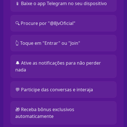
📱 Baixe o app Telegram no seu dispositivo
🔍 Procure por "@8JvOficial"
👆 Toque em "Entrar" ou "Join"
🔔 Ative as notificações para não perder
nada
💬 Participe das conversas e interaja
🎁 Receba bônus exclusivos
automaticamente