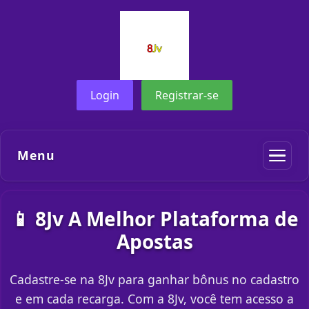
Login
Registrar-se
Menu
📱 8Jv A Melhor Plataforma de
Apostas
Cadastre-se na 8Jv para ganhar bônus no cadastro
e em cada recarga. Com a 8Jv, você tem acesso a