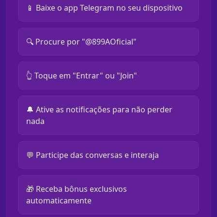
📱 Baixe o app Telegram no seu dispositivo
🔍 Procure por "@899AOficial"
👆 Toque em "Entrar" ou "Join"
🔔 Ative as notificações para não perder
nada
💬 Participe das conversas e interaja
🎁 Receba bônus exclusivos
automaticamente