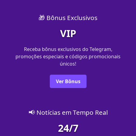
🎁 Bônus Exclusivos
VIP
Receba bônus exclusivos do Telegram,
promoções especiais e códigos promocionais
únicos!
Ver Bônus
📢 Notícias em Tempo Real
24/7