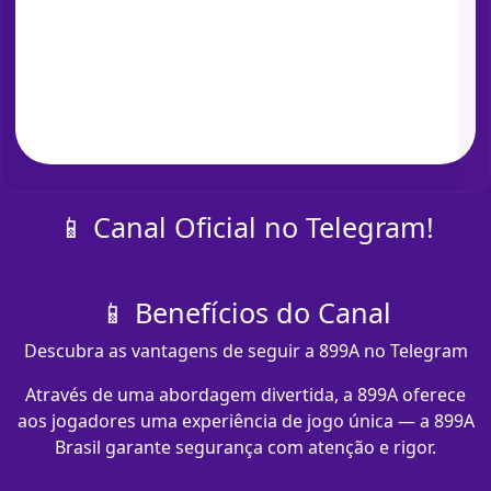
📱 Canal Oficial no Telegram!
📱 Benefícios do Canal
Descubra as vantagens de seguir a 899A no Telegram
Através de uma abordagem divertida, a 899A oferece
aos jogadores uma experiência de jogo única — a 899A
Brasil garante segurança com atenção e rigor.