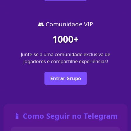
👥 Comunidade VIP
1000+
Junte-se a uma comunidade exclusiva de
jogadores e compartilhe experiências!
Entrar Grupo
📱 Como Seguir no Telegram