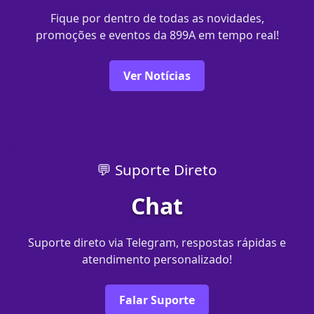
Fique por dentro de todas as novidades,
promoções e eventos da 899A em tempo real!
Ver Notícias
💬 Suporte Direto
Chat
Suporte direto via Telegram, respostas rápidas e
atendimento personalizado!
Falar Suporte