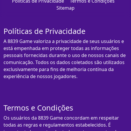
Políticas de Privacidade
Termos e Condições
Sitemap
Políticas de Privacidade
A 8839 Game valoriza a privacidade de seus usuários e
está empenhada em proteger todas as informações
pessoais fornecidas durante o uso de nossos canais de
comunicação. Todos os dados coletados são utilizados
exclusivamente para fins de melhoria contínua da
experiência de nossos jogadores.
Termos e Condições
Os usuários da 8839 Game concordam em respeitar
todas as regras e regulamentos estabelecidos. É