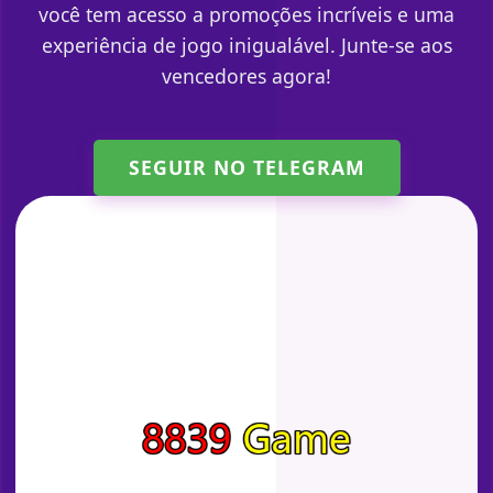
você tem acesso a promoções incríveis e uma
experiência de jogo inigualável. Junte-se aos
vencedores agora!
SEGUIR NO TELEGRAM