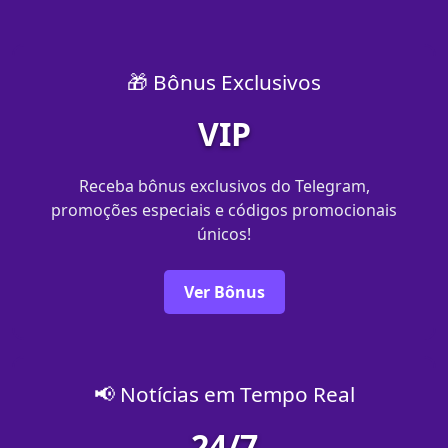
🎁 Bônus Exclusivos
VIP
Receba bônus exclusivos do Telegram,
promoções especiais e códigos promocionais
únicos!
Ver Bônus
📢 Notícias em Tempo Real
24/7