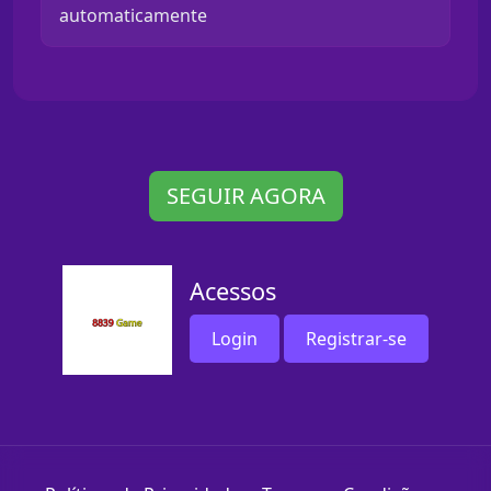
automaticamente
SEGUIR AGORA
Acessos
Login
Registrar-se