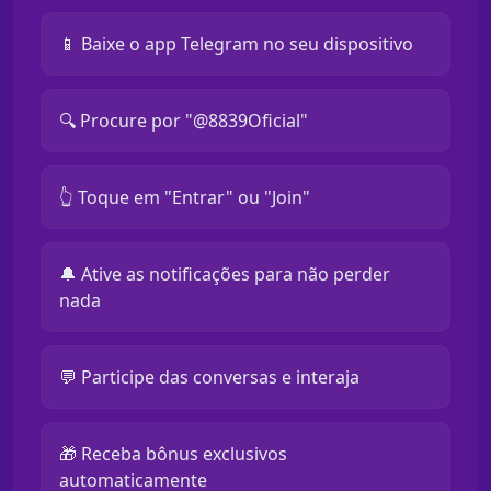
📱 Baixe o app Telegram no seu dispositivo
🔍 Procure por "@8839Oficial"
👆 Toque em "Entrar" ou "Join"
🔔 Ative as notificações para não perder
nada
💬 Participe das conversas e interaja
🎁 Receba bônus exclusivos
automaticamente