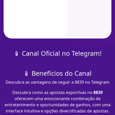
📱 Canal Oficial no Telegram!
📱 Benefícios do Canal
Descubra as vantagens de seguir a 8839 no Telegram
Descubra como as apostas esportivas no
8839
oferecem uma emocionante combinação de
entretenimento e oportunidades de ganhos, com uma
interface intuitiva e opções diversificadas de apostas.