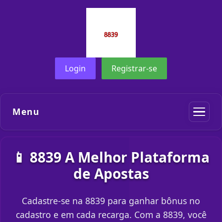
Login
Registrar-se
Menu
📱 8839 A Melhor Plataforma
de Apostas
Cadastre-se na 8839 para ganhar bônus no
cadastro e em cada recarga. Com a 8839, você