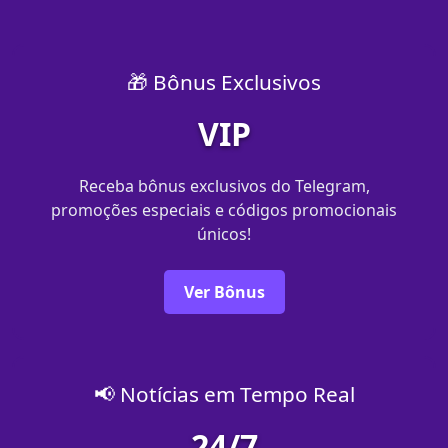
🎁 Bônus Exclusivos
VIP
Receba bônus exclusivos do Telegram,
promoções especiais e códigos promocionais
únicos!
Ver Bônus
📢 Notícias em Tempo Real
24/7