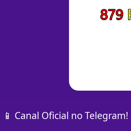
📱 Canal Oficial no Telegram!