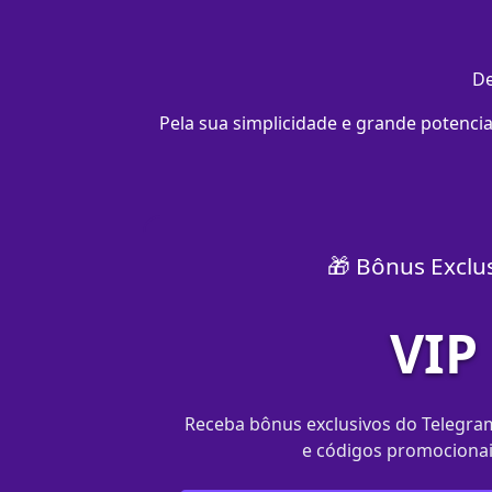
De
Pela sua simplicidade e grande potencia
🎁 Bônus Exclu
VIP
Receba bônus exclusivos do Telegra
e códigos promocionai