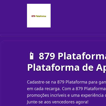
📱 879 Platafor
Plataforma de A
Cadastre-se na 879 Plataforma para ga
em cada recarga. Com a 879 Plataforma
promoções incríveis e uma experiência d
Junte-se aos vencedores agora!