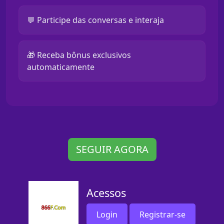
💬 Participe das conversas e interaja
🎁 Receba bônus exclusivos
automaticamente
SEGUIR AGORA
Acessos
Login
Registrar-se