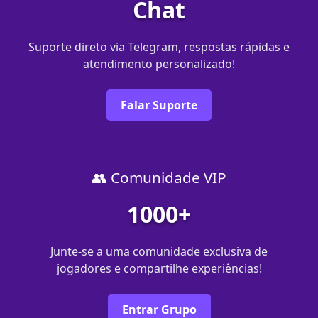
Chat
Suporte direto via Telegram, respostas rápidas e
atendimento personalizado!
Falar Suporte
👥 Comunidade VIP
1000+
Junte-se a uma comunidade exclusiva de
jogadores e compartilhe experiências!
Entrar Grupo