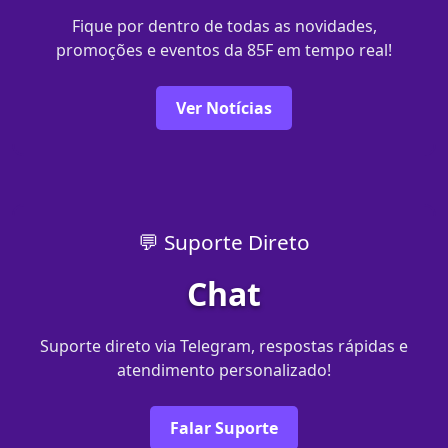
Fique por dentro de todas as novidades,
promoções e eventos da 85F em tempo real!
Ver Notícias
💬 Suporte Direto
Chat
Suporte direto via Telegram, respostas rápidas e
atendimento personalizado!
Falar Suporte