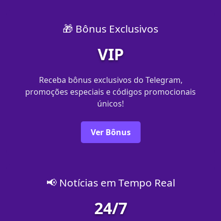
🎁 Bônus Exclusivos
VIP
Receba bônus exclusivos do Telegram,
promoções especiais e códigos promocionais
únicos!
Ver Bônus
📢 Notícias em Tempo Real
24/7