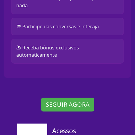
nada
💬 Participe das conversas e interaja
🎁 Receba bônus exclusivos
automaticamente
SEGUIR AGORA
Acessos