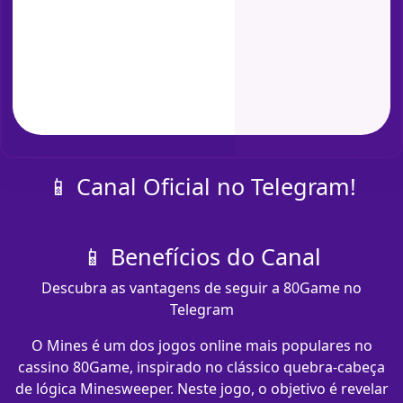
📱 Canal Oficial no Telegram!
📱 Benefícios do Canal
Descubra as vantagens de seguir a 80Game no
Telegram
O Mines é um dos jogos online mais populares no
cassino 80Game, inspirado no clássico quebra-cabeça
de lógica Minesweeper. Neste jogo, o objetivo é revelar