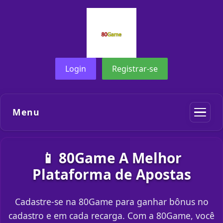
Login
Registrar-se
Menu
📱 80Game A Melhor
Plataforma de Apostas
Cadastre-se na 80Game para ganhar bônus no
cadastro e em cada recarga. Com a 80Game, você