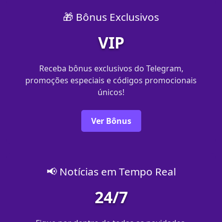
🎁 Bônus Exclusivos
VIP
Receba bônus exclusivos do Telegram,
promoções especiais e códigos promocionais
únicos!
Ver Bônus
📢 Notícias em Tempo Real
24/7