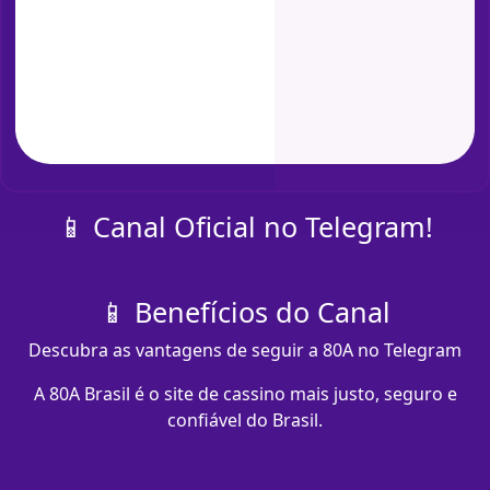
📱 Canal Oficial no Telegram!
📱 Benefícios do Canal
Descubra as vantagens de seguir a 80A no Telegram
A 80A Brasil é o site de cassino mais justo, seguro e
confiável do Brasil.