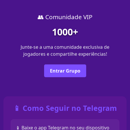
👥 Comunidade VIP
1000+
Junte-se a uma comunidade exclusiva de
jogadores e compartilhe experiências!
Entrar Grupo
📱 Como Seguir no Telegram
📱 Baixe o app Telegram no seu dispositivo