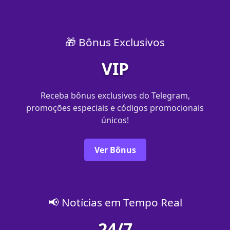
🎁 Bônus Exclusivos
VIP
Receba bônus exclusivos do Telegram,
promoções especiais e códigos promocionais
únicos!
Ver Bônus
📢 Notícias em Tempo Real
24/7