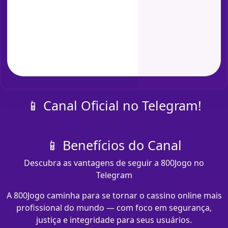
📱 Canal Oficial no Telegram!
📱 Benefícios do Canal
Descubra as vantagens de seguir a 800Jogo no
Telegram
A 800Jogo caminha para se tornar o cassino online mais
profissional do mundo — com foco em segurança,
justiça e integridade para seus usuários.