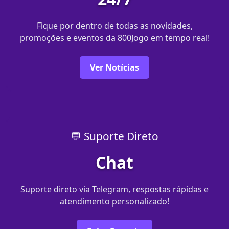
Fique por dentro de todas as novidades,
promoções e eventos da 800Jogo em tempo real!
Ver Notícias
💬 Suporte Direto
Chat
Suporte direto via Telegram, respostas rápidas e
atendimento personalizado!