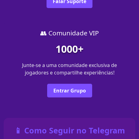
Falar Suporte
👥 Comunidade VIP
1000+
Junte-se a uma comunidade exclusiva de
jogadores e compartilhe experiências!
Entrar Grupo
📱 Como Seguir no Telegram