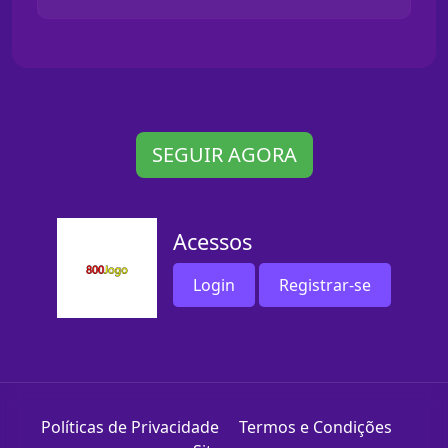
SEGUIR AGORA
Acessos
Login
Registrar-se
Políticas de Privacidade
Termos e Condições