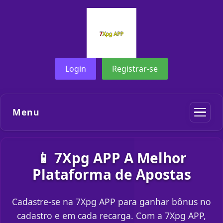
Login
Registrar-se
Menu
📱 7Xpg APP A Melhor
Plataforma de Apostas
Cadastre-se na 7Xpg APP para ganhar bônus no
cadastro e em cada recarga. Com a 7Xpg APP,