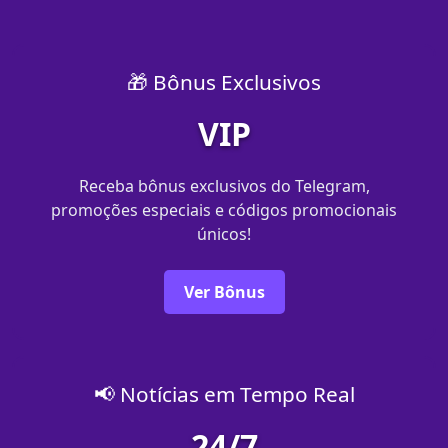
🎁 Bônus Exclusivos
VIP
Receba bônus exclusivos do Telegram,
promoções especiais e códigos promocionais
únicos!
Ver Bônus
📢 Notícias em Tempo Real
24/7