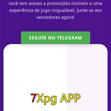
você tem acesso a promoções incríveis e uma
experiência de jogo inigualável. Junte-se aos
vencedores agora!
SEGUIR NO TELEGRAM