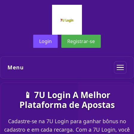
Login
Registrar-se
Menu
📱 7U Login A Melhor
Plataforma de Apostas
Cadastre-se na 7U Login para ganhar bônus no
cadastro e em cada recarga. Com a 7U Login, você