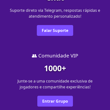
Suporte direto via Telegram, respostas rápidas e
atendimento personalizado!
Falar Suporte
👥 Comunidade VIP
1000+
Junte-se a uma comunidade exclusiva de
jogadores e compartilhe experiências!
Entrar Grupo