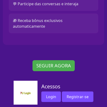
💬 Participe das conversas e interaja
🎁 Receba bônus exclusivos
automaticamente
SEGUIR AGORA
Acessos
Login
Registrar-se