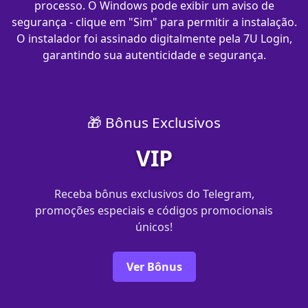
processo. O Windows pode exibir um aviso de
segurança - clique em "Sim" para permitir a instalação.
O instalador foi assinado digitalmente pela 7U Login,
garantindo sua autenticidade e segurança.
🎁 Bônus Exclusivos
VIP
Receba bônus exclusivos do Telegram,
promoções especiais e códigos promocionais
únicos!
Ver Bônus