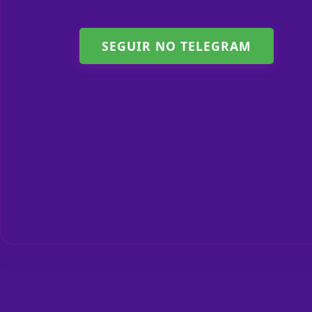
SEGUIR NO TELEGRAM