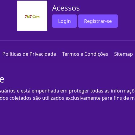
Acessos
Login
Registrar-se
Políticas de Privacidade
Termos e Condições
Sitemap
de
usuários e está empenhada em proteger todas as informaçõ
os coletados são utilizados exclusivamente para fins de m