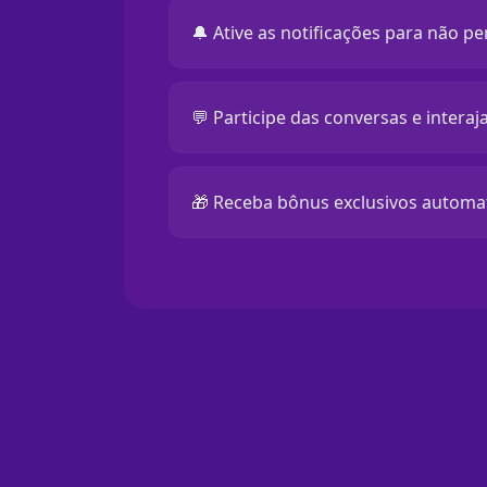
🔔 Ative as notificações para não p
💬 Participe das conversas e interaj
🎁 Receba bônus exclusivos autom