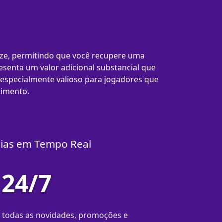
nze, permitindo que você recupere uma
enta um valor adicional substancial que
é especialmente valioso para jogadores que
timento.
cias em Tempo Real
24/7
e todas as novidades, promoções e