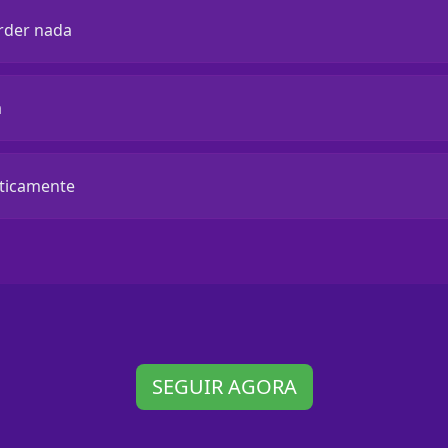
erder nada
a
aticamente
SEGUIR AGORA