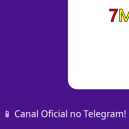
📱 Canal Oficial no Telegram!