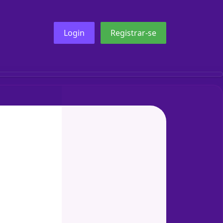
Login
Registrar-se