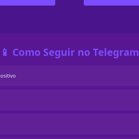
📱 Como Seguir no Telegram
ositivo