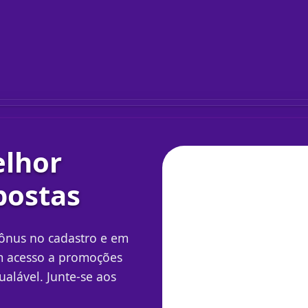
elhor
postas
ônus no cadastro e em
m acesso a promoções
ualável. Junte-se aos