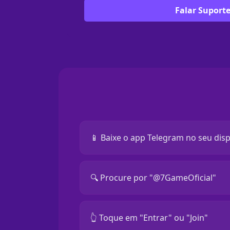
Falar Suport
📱 Baixe o app Telegram no seu disp
🔍 Procure por "@7GameOficial"
👆 Toque em "Entrar" ou "Join"