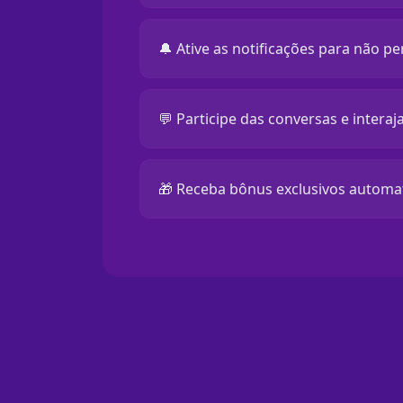
🔔 Ative as notificações para não p
💬 Participe das conversas e interaj
🎁 Receba bônus exclusivos autom