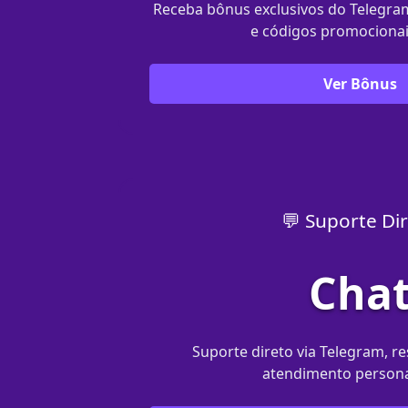
Receba bônus exclusivos do Telegra
e códigos promocionai
Ver Bônus
💬 Suporte Di
Cha
Suporte direto via Telegram, r
atendimento persona