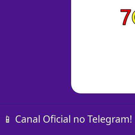
📱 Canal Oficial no Telegram!