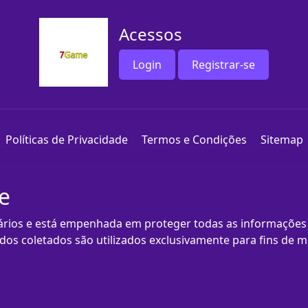
Acessos
Login
Registrar-se
Políticas de Privacidade
Termos e Condições
Sitemap
de
uários e está empenhada em proteger todas as informações 
os coletados são utilizados exclusivamente para fins de m