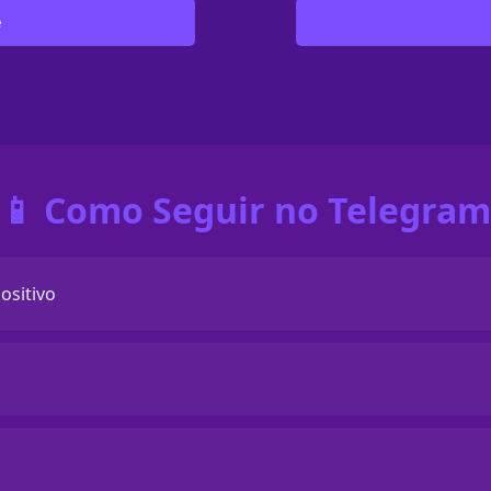
e
📱 Como Seguir no Telegram
ositivo