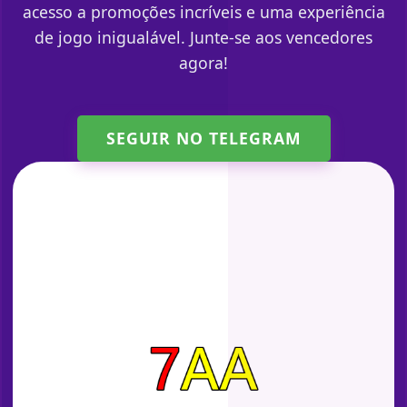
acesso a promoções incríveis e uma experiência
de jogo inigualável. Junte-se aos vencedores
agora!
SEGUIR NO TELEGRAM