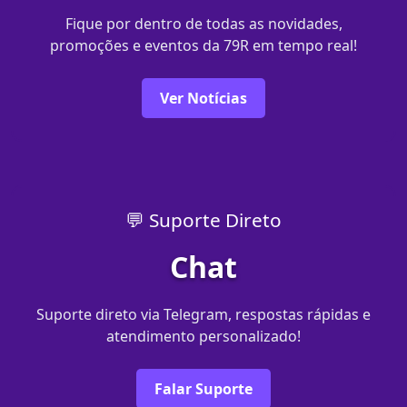
Fique por dentro de todas as novidades,
promoções e eventos da 79R em tempo real!
Ver Notícias
💬 Suporte Direto
Chat
Suporte direto via Telegram, respostas rápidas e
atendimento personalizado!
Falar Suporte