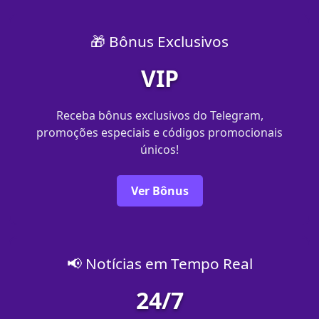
🎁 Bônus Exclusivos
VIP
Receba bônus exclusivos do Telegram,
promoções especiais e códigos promocionais
únicos!
Ver Bônus
📢 Notícias em Tempo Real
24/7