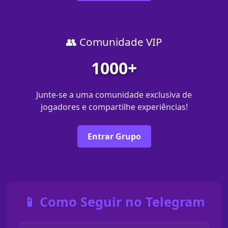
👥 Comunidade VIP
1000+
Junte-se a uma comunidade exclusiva de
jogadores e compartilhe experiências!
Entrar Grupo
📱 Como Seguir no Telegram