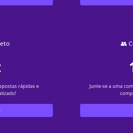
reto
👥 
t
espostas rápidas e
Junte-se a uma com
lizado!
compa
e