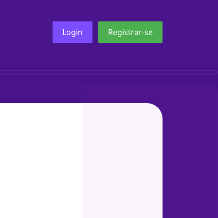
Login
Registrar-se