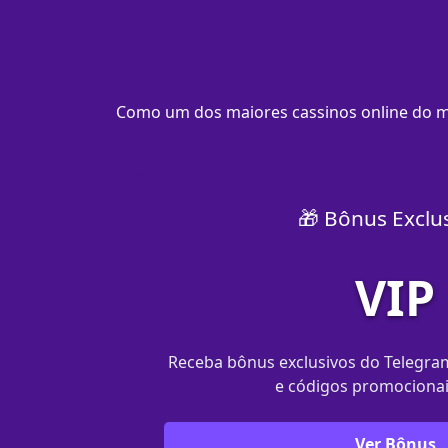
Como um dos maiores cassinos online do mu
🎁 Bônus Exclu
VIP
Receba bônus exclusivos do Telegra
e códigos promocionai
Ver Bônus