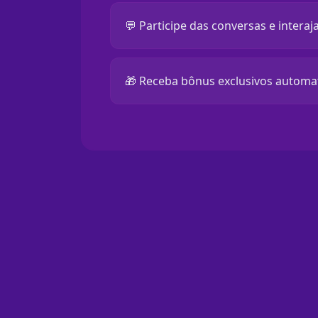
💬 Participe das conversas e interaj
🎁 Receba bônus exclusivos autom