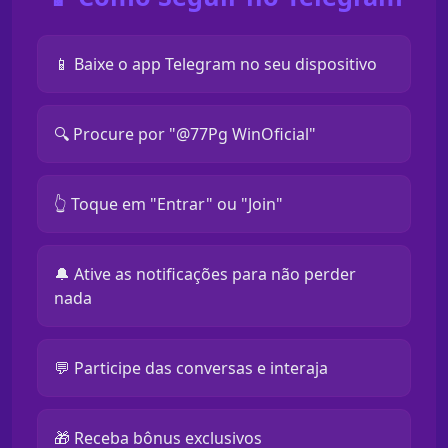
📱 Baixe o app Telegram no seu dispositivo
🔍 Procure por "@77Pg WinOficial"
👆 Toque em "Entrar" ou "Join"
🔔 Ative as notificações para não perder
nada
💬 Participe das conversas e interaja
🎁 Receba bônus exclusivos