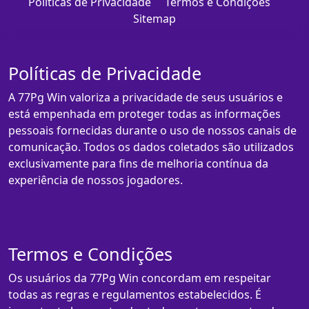
Políticas de Privacidade
Termos e Condições
Sitemap
Políticas de Privacidade
A 77Pg Win valoriza a privacidade de seus usuários e
está empenhada em proteger todas as informações
pessoais fornecidas durante o uso de nossos canais de
comunicação. Todos os dados coletados são utilizados
exclusivamente para fins de melhoria contínua da
experiência de nossos jogadores.
Termos e Condições
Os usuários da 77Pg Win concordam em respeitar
todas as regras e regulamentos estabelecidos. É