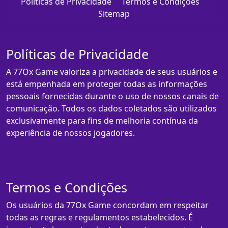
Políticas de Privacidade
Termos e Condições
Sitemap
Políticas de Privacidade
A 77Ox Game valoriza a privacidade de seus usuários e
está empenhada em proteger todas as informações
pessoais fornecidas durante o uso de nossos canais de
comunicação. Todos os dados coletados são utilizados
exclusivamente para fins de melhoria contínua da
experiência de nossos jogadores.
Termos e Condições
Os usuários da 77Ox Game concordam em respeitar
todas as regras e regulamentos estabelecidos. É