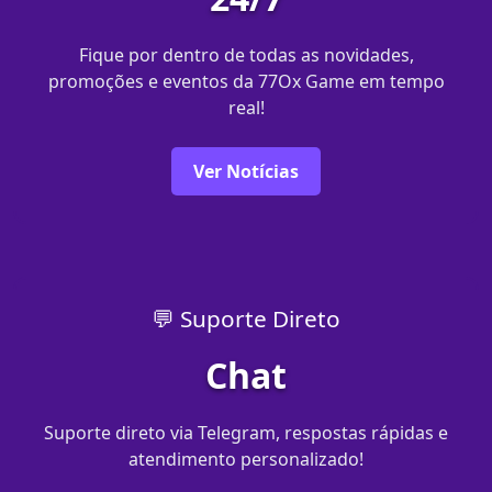
Fique por dentro de todas as novidades,
promoções e eventos da 77Ox Game em tempo
real!
Ver Notícias
💬 Suporte Direto
Chat
Suporte direto via Telegram, respostas rápidas e
atendimento personalizado!