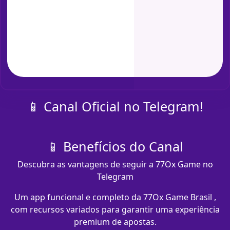
📱 Canal Oficial no Telegram!
📱 Benefícios do Canal
Descubra as vantagens de seguir a 77Ox Game no
Telegram
Um app funcional e completo da 77Ox Game Brasil ,
com recursos variados para garantir uma experiência
premium de apostas.