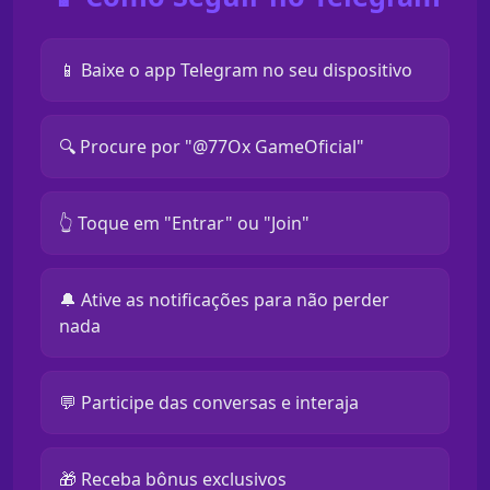
📱 Baixe o app Telegram no seu dispositivo
🔍 Procure por "@77Ox GameOficial"
👆 Toque em "Entrar" ou "Join"
🔔 Ative as notificações para não perder
nada
💬 Participe das conversas e interaja
🎁 Receba bônus exclusivos