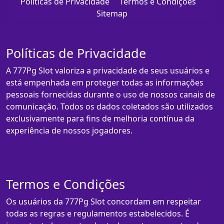
Políticas de Privacidade
Termos e Condições
Sitemap
Políticas de Privacidade
A 777Pg Slot valoriza a privacidade de seus usuários e
está empenhada em proteger todas as informações
pessoais fornecidas durante o uso de nossos canais de
comunicação. Todos os dados coletados são utilizados
exclusivamente para fins de melhoria contínua da
experiência de nossos jogadores.
Termos e Condições
Os usuários da 777Pg Slot concordam em respeitar
todas as regras e regulamentos estabelecidos. É