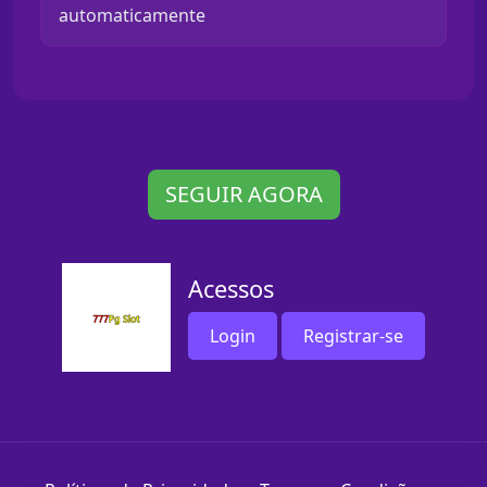
automaticamente
SEGUIR AGORA
Acessos
Login
Registrar-se