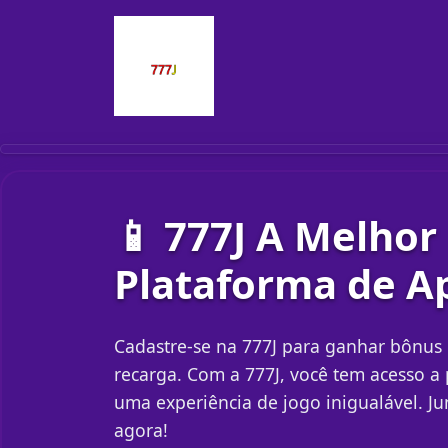
📱 777J A Melhor
Plataforma de A
Cadastre-se na 777J para ganhar bônus
recarga. Com a 777J, você tem acesso a 
uma experiência de jogo inigualável. J
agora!