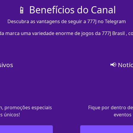
📱 Benefícios do Canal
Descubra as vantagens de seguir a 777J no Telegram
s da marca uma variedade enorme de jogos da 777J Brasil , 
sivos
📢 Notí
m, promoções especiais
Fique por dentro d
s únicos!
eventos 