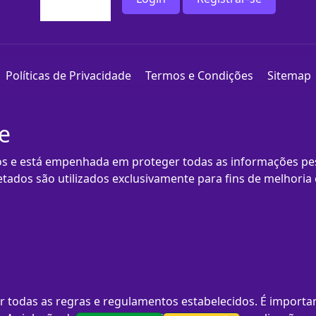
Políticas de Privacidade
Termos e Condições
Sitemap
de
rios e está empenhada em proteger todas as informações pe
tados são utilizados exclusivamente para fins de melhoria
 todas as regras e regulamentos estabelecidos. É importan