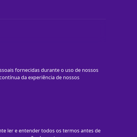
ssoais fornecidas durante o uso de nossos
 contínua da experiência de nossos
te ler e entender todos os termos antes de