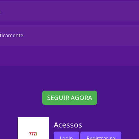
a
aticamente
SEGUIR AGORA
Acessos
Login
Registrar-se