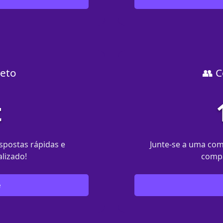
reto
👥 
t
espostas rápidas e
Junte-se a uma com
lizado!
compa
e