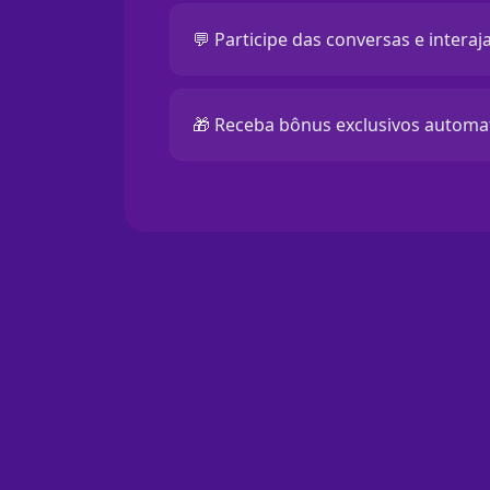
💬 Participe das conversas e interaj
🎁 Receba bônus exclusivos autom