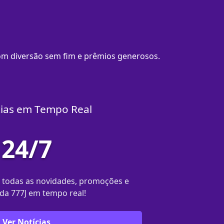
com diversão sem fim e prêmios generosos.
cias em Tempo Real
24/7
e todas as novidades, promoções e
da 777J em tempo real!
Ver Notícias