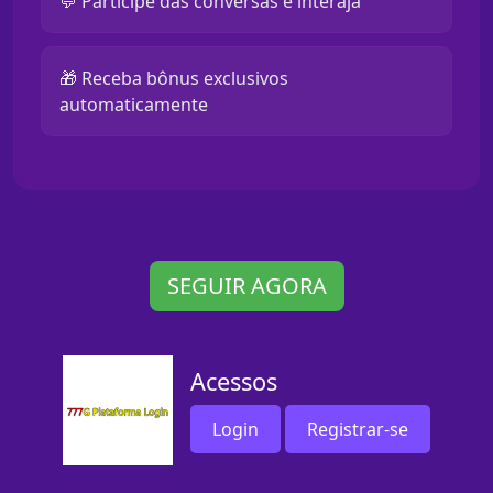
💬 Participe das conversas e interaja
🎁 Receba bônus exclusivos
automaticamente
SEGUIR AGORA
Acessos
Login
Registrar-se