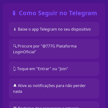
📱 Como Seguir no Telegram
📱 Baixe o app Telegram no seu dispositivo
🔍 Procure por "@777G Plataforma
LoginOficial"
👆 Toque em "Entrar" ou "Join"
🔔 Ative as notificações para não perder
nada