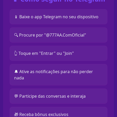
📱 Baixe o app Telegram no seu dispositivo
🔍 Procure por "@777AA.ComOficial"
👆 Toque em "Entrar" ou "Join"
🔔 Ative as notificações para não perder
nada
💬 Participe das conversas e interaja
🎁 Receba bônus exclusivos