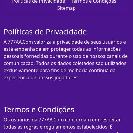
Políticas de Privacidade
Termos e Condições
Sitemap
Políticas de Privacidade
A 777AA.Com valoriza a privacidade de seus usuários e
está empenhada em proteger todas as informações
pessoais fornecidas durante o uso de nossos canais de
comunicação. Todos os dados coletados são utilizados
exclusivamente para fins de melhoria contínua da
experiência de nossos jogadores.
Termos e Condições
Os usuários da 777AA.Com concordam em respeitar
todas as regras e regulamentos estabelecidos. É