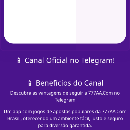
📱 Canal Oficial no Telegram!
📱 Benefícios do Canal
Descubra as vantagens de seguir a 777AA.Com no
Telegram
Um app com jogos de apostas populares da 777AA.Com
Brasil , oferecendo um ambiente fácil, justo e seguro
para diversão garantida.