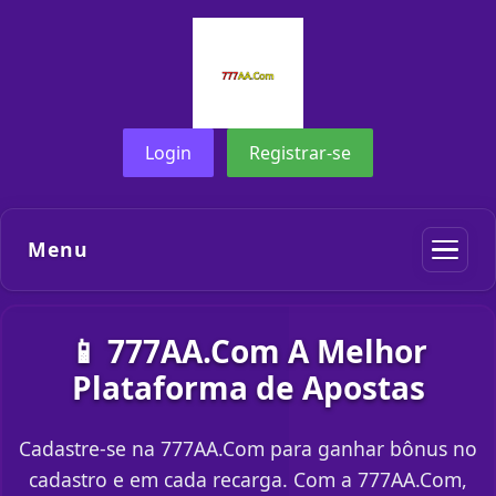
Login
Registrar-se
Menu
📱 777AA.Com A Melhor
Plataforma de Apostas
Cadastre-se na 777AA.Com para ganhar bônus no
cadastro e em cada recarga. Com a 777AA.Com,