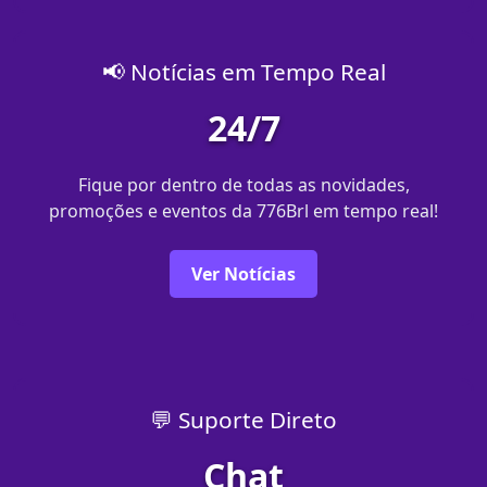
📢 Notícias em Tempo Real
24/7
Fique por dentro de todas as novidades,
promoções e eventos da 776Brl em tempo real!
Ver Notícias
💬 Suporte Direto
Chat