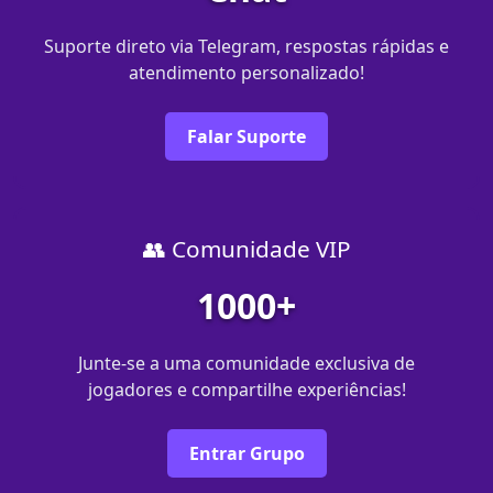
Suporte direto via Telegram, respostas rápidas e
atendimento personalizado!
Falar Suporte
👥 Comunidade VIP
1000+
Junte-se a uma comunidade exclusiva de
jogadores e compartilhe experiências!
Entrar Grupo