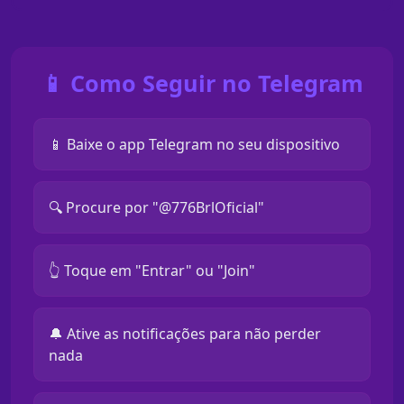
📱 Como Seguir no Telegram
📱 Baixe o app Telegram no seu dispositivo
🔍 Procure por "@776BrlOficial"
👆 Toque em "Entrar" ou "Join"
🔔 Ative as notificações para não perder
nada