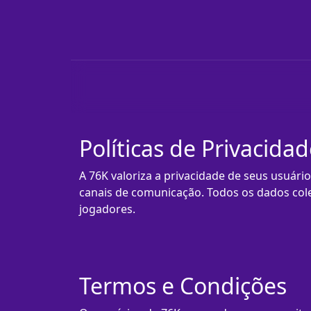
Políticas de Privacida
A 76K valoriza a privacidade de seus usuár
canais de comunicação. Todos os dados cole
jogadores.
Termos e Condições