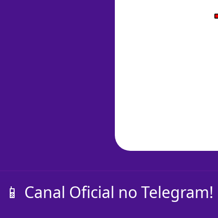
📱 Canal Oficial no Telegram!