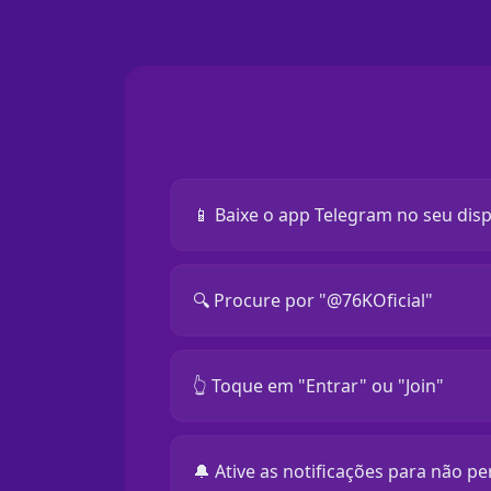
📱 Baixe o app Telegram no seu disp
🔍 Procure por "@76KOficial"
👆 Toque em "Entrar" ou "Join"
🔔 Ative as notificações para não p