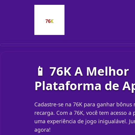
📱 76K A Melhor
Plataforma de A
Cadastre-se na 76K para ganhar bônus 
recarga. Com a 76K, você tem acesso a 
uma experiência de jogo inigualável. J
agora!