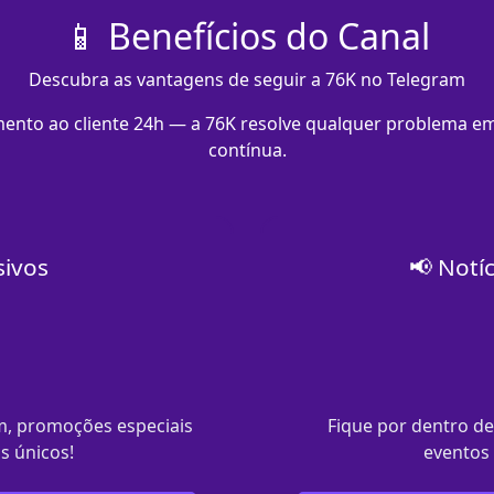
📱 Benefícios do Canal
Descubra as vantagens de seguir a 76K no Telegram
mento ao cliente 24h — a 76K resolve qualquer problema em
contínua.
sivos
📢 Notí
m, promoções especiais
Fique por dentro d
s únicos!
eventos