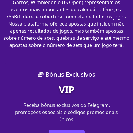
Garros, Wimbledon e US Open) representam os
eventos mais importantes do calendário tênis, e a
766Brl oferece cobertura completa de todos os jogos.
Nossa plataforma oferece apostas que incluem não
apenas resultados de jogos, mas também apostas
sobre número de aces, quebras de serviço e até mesmo
apostas sobre o número de sets que um jogo terá.
🎁 Bônus Exclusivos
VIP
Receba bônus exclusivos do Telegram,
promoções especiais e códigos promocionais
únicos!