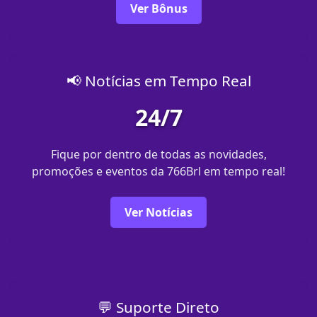
Ver Bônus
📢 Notícias em Tempo Real
24/7
Fique por dentro de todas as novidades,
promoções e eventos da 766Brl em tempo real!
Ver Notícias
💬 Suporte Direto