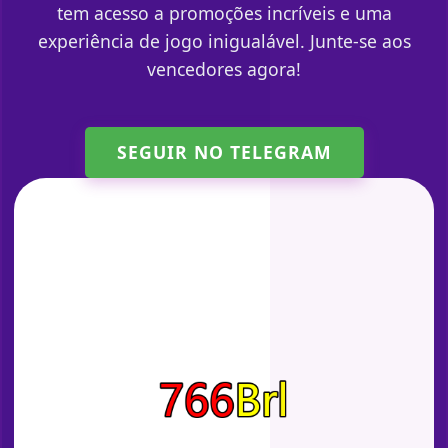
tem acesso a promoções incríveis e uma
experiência de jogo inigualável. Junte-se aos
vencedores agora!
SEGUIR NO TELEGRAM