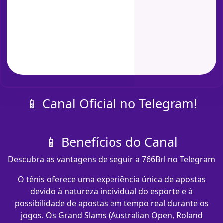
📱 Canal Oficial no Telegram!
📱 Benefícios do Canal
Descubra as vantagens de seguir a 766Brl no Telegram
O tênis oferece uma experiência única de apostas
devido à natureza individual do esporte e à
possibilidade de apostas em tempo real durante os
jogos. Os Grand Slams (Australian Open, Roland