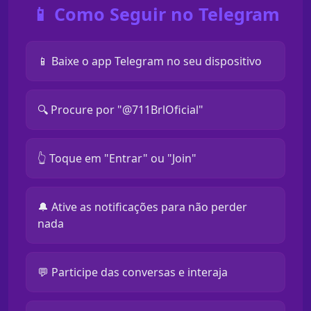
📱 Como Seguir no Telegram
📱 Baixe o app Telegram no seu dispositivo
🔍 Procure por "@711BrlOficial"
👆 Toque em "Entrar" ou "Join"
🔔 Ative as notificações para não perder
nada
💬 Participe das conversas e interaja