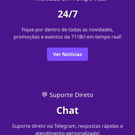
24/7
Fique por dentro de todas as novidades,
promoções e eventos da 711Brl em tempo real!
Ver Notícias
💬 Suporte Direto
Chat
Suporte direto via Telegram, respostas rápidas e
atendimento personalizado!