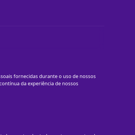
ssoais fornecidas durante o uso de nossos
 contínua da experiência de nossos