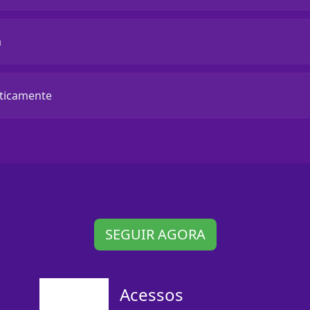
a
aticamente
SEGUIR AGORA
Acessos