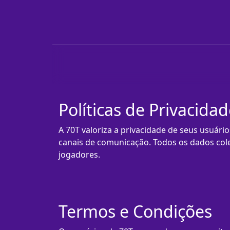
Políticas de Privacida
A 70T valoriza a privacidade de seus usuár
canais de comunicação. Todos os dados cole
jogadores.
Termos e Condições