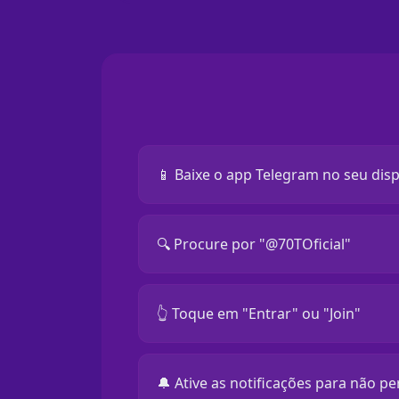
📱 Baixe o app Telegram no seu disp
🔍 Procure por "@70TOficial"
👆 Toque em "Entrar" ou "Join"
🔔 Ative as notificações para não p