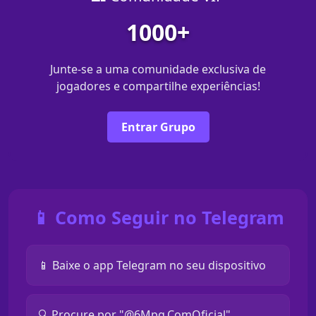
1000+
Junte-se a uma comunidade exclusiva de
jogadores e compartilhe experiências!
Entrar Grupo
📱 Como Seguir no Telegram
📱 Baixe o app Telegram no seu dispositivo
🔍 Procure por "@6Mpg.ComOficial"