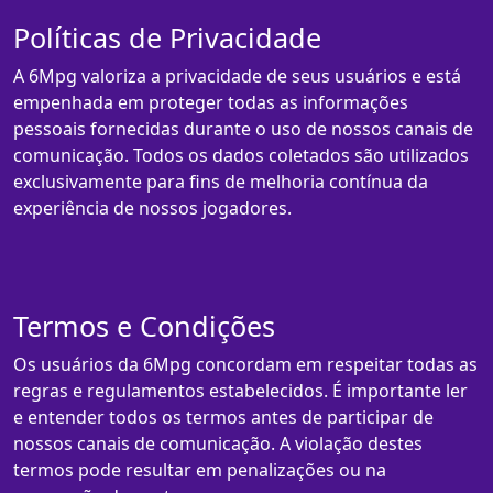
Políticas de Privacidade
A 6Mpg valoriza a privacidade de seus usuários e está
empenhada em proteger todas as informações
pessoais fornecidas durante o uso de nossos canais de
comunicação. Todos os dados coletados são utilizados
exclusivamente para fins de melhoria contínua da
experiência de nossos jogadores.
Termos e Condições
Os usuários da 6Mpg concordam em respeitar todas as
regras e regulamentos estabelecidos. É importante ler
e entender todos os termos antes de participar de
nossos canais de comunicação. A violação destes
termos pode resultar em penalizações ou na