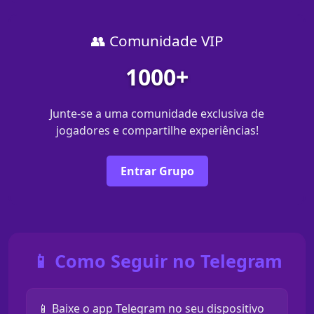
👥 Comunidade VIP
1000+
Junte-se a uma comunidade exclusiva de
jogadores e compartilhe experiências!
Entrar Grupo
📱 Como Seguir no Telegram
📱 Baixe o app Telegram no seu dispositivo