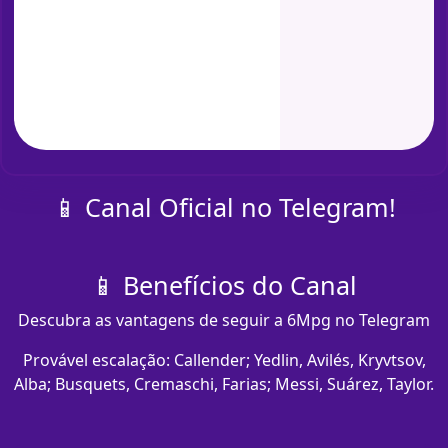
📱 Canal Oficial no Telegram!
📱 Benefícios do Canal
Descubra as vantagens de seguir a 6Mpg no Telegram
Provável escalação: Callender; Yedlin, Avilés, Kryvtsov,
Alba; Busquets, Cremaschi, Farias; Messi, Suárez, Taylor.