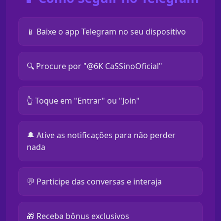
📱 Baixe o app Telegram no seu dispositivo
🔍 Procure por "@6K CaSSinoOficial"
👆 Toque em "Entrar" ou "Join"
🔔 Ative as notificações para não perder
nada
💬 Participe das conversas e interaja
🎁 Receba bônus exclusivos