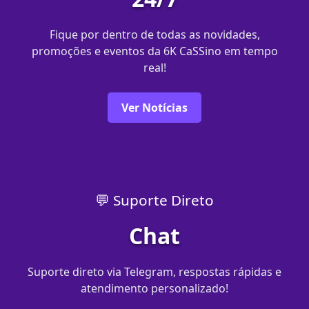
Fique por dentro de todas as novidades,
promoções e eventos da 6K CaSSino em tempo
real!
Ver Notícias
💬 Suporte Direto
Chat
Suporte direto via Telegram, respostas rápidas e
atendimento personalizado!