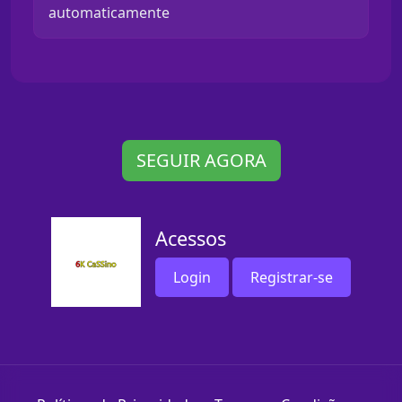
automaticamente
SEGUIR AGORA
Acessos
Login
Registrar-se