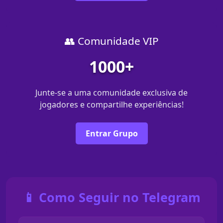
👥 Comunidade VIP
1000+
Junte-se a uma comunidade exclusiva de
jogadores e compartilhe experiências!
Entrar Grupo
📱 Como Seguir no Telegram