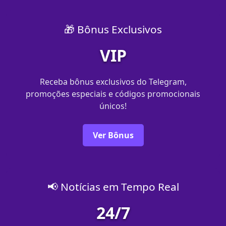
🎁 Bônus Exclusivos
VIP
Receba bônus exclusivos do Telegram,
promoções especiais e códigos promocionais
únicos!
Ver Bônus
📢 Notícias em Tempo Real
24/7