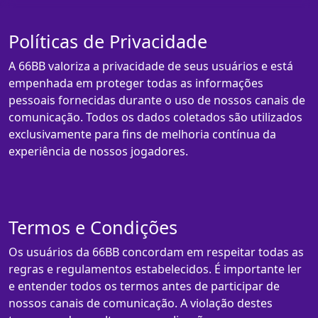
Políticas de Privacidade
A 66BB valoriza a privacidade de seus usuários e está
empenhada em proteger todas as informações
pessoais fornecidas durante o uso de nossos canais de
comunicação. Todos os dados coletados são utilizados
exclusivamente para fins de melhoria contínua da
experiência de nossos jogadores.
Termos e Condições
Os usuários da 66BB concordam em respeitar todas as
regras e regulamentos estabelecidos. É importante ler
e entender todos os termos antes de participar de
nossos canais de comunicação. A violação destes