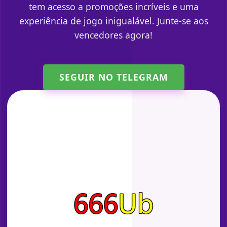
tem acesso a promoções incríveis e uma
experiência de jogo inigualável. Junte-se aos
vencedores agora!
SEGUIR NO TELEGRAM