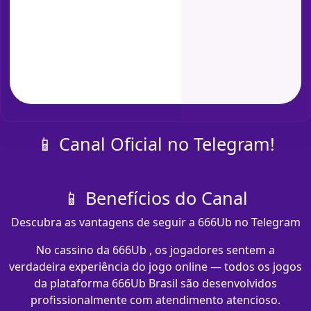
📱 Canal Oficial no Telegram!
📱 Benefícios do Canal
Descubra as vantagens de seguir a 666Ub no Telegram
No cassino da 666Ub , os jogadores sentem a
verdadeira experiência do jogo online — todos os jogos
da plataforma 666Ub Brasil são desenvolvidos
profissionalmente com atendimento atencioso.