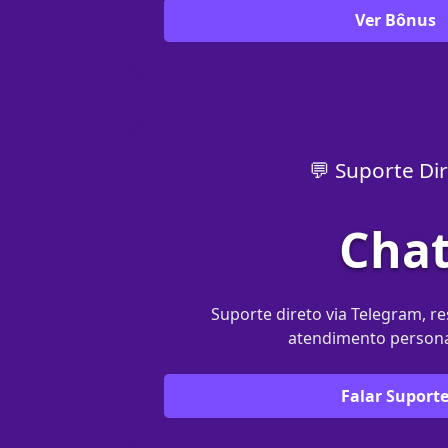
Ver Bônus
💬 Suporte Di
Cha
Suporte direto via Telegram, r
atendimento persona
Falar Suport