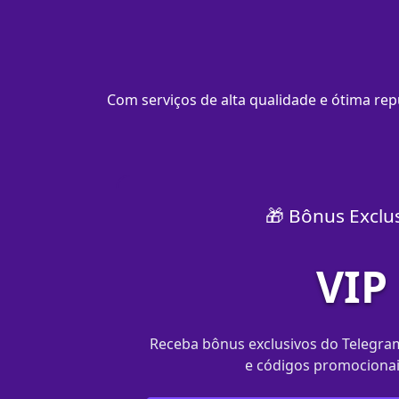
Com serviços de alta qualidade e ótima re
🎁 Bônus Exclu
VIP
Receba bônus exclusivos do Telegra
e códigos promocionai