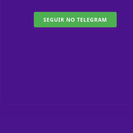
SEGUIR NO TELEGRAM