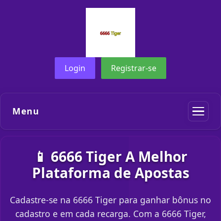
Login
Registrar-se
Menu
📱 6666 Tiger A Melhor
Plataforma de Apostas
Cadastre-se na 6666 Tiger para ganhar bônus no
cadastro e em cada recarga. Com a 6666 Tiger,