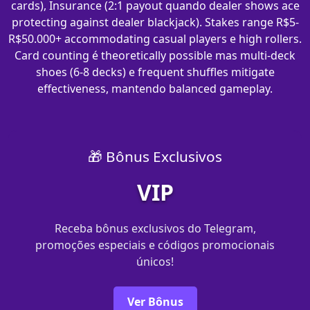
cards), Insurance (2:1 payout quando dealer shows ace
protecting against dealer blackjack). Stakes range R$5-
R$50.000+ accommodating casual players e high rollers.
Card counting é theoretically possible mas multi-deck
shoes (6-8 decks) e frequent shuffles mitigate
effectiveness, mantendo balanced gameplay.
🎁 Bônus Exclusivos
VIP
Receba bônus exclusivos do Telegram,
promoções especiais e códigos promocionais
únicos!
Ver Bônus