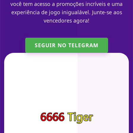
você tem acesso a promoções incríveis e uma
experiência de jogo inigualável. Junte-se aos
vencedores agora!
SEGUIR NO TELEGRAM