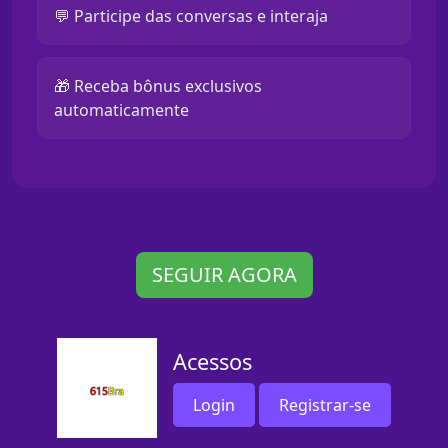
💬 Participe das conversas e interaja
🎁 Receba bônus exclusivos
automaticamente
SEGUIR AGORA
Acessos
Login
Registrar-se