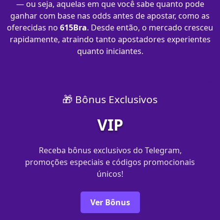
— ou seja, aquelas em que você sabe quanto pode
ganhar com base nas odds antes de apostar, como as
oferecidas no
615Bra
. Desde então, o mercado cresceu
rapidamente, atraindo tanto apostadores experientes
quanto iniciantes.
🎁 Bônus Exclusivos
VIP
Receba bônus exclusivos do Telegram,
promoções especiais e códigos promocionais
únicos!
Ver Bônus