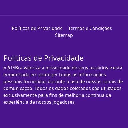
Políticas de Privacidade
Termos e Condições
Sitemap
Políticas de Privacidade
A 615Bra valoriza a privacidade de seus usuários e está
empenhada em proteger todas as informações
pessoais fornecidas durante o uso de nossos canais de
comunicação. Todos os dados coletados são utilizados
exclusivamente para fins de melhoria contínua da
experiência de nossos jogadores.