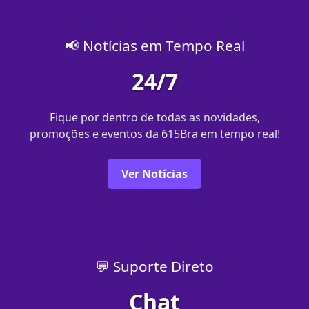
📢 Notícias em Tempo Real
24/7
Fique por dentro de todas as novidades,
promoções e eventos da 615Bra em tempo real!
Ver Notícias
💬 Suporte Direto
Chat