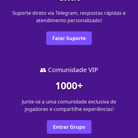
Suporte direto via Telegram, respostas rápidas e
atendimento personalizado!
Falar Suporte
👥 Comunidade VIP
1000+
Junte-se a uma comunidade exclusiva de
jogadores e compartilhe experiências!
Entrar Grupo