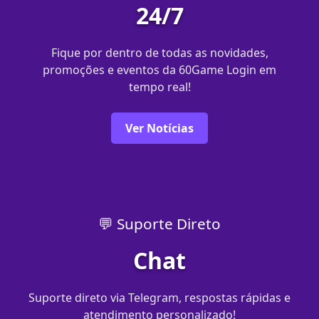
24/7
Fique por dentro de todas as novidades,
promoções e eventos da 60Game Login em
tempo real!
Ver Notícias
💬 Suporte Direto
Chat
Suporte direto via Telegram, respostas rápidas e
atendimento personalizado!