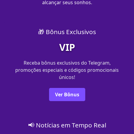
alcançar seus sonhos.
🎁 Bônus Exclusivos
VIP
Receba bônus exclusivos do Telegram,
promoções especiais e códigos promocionais
únicos!
Ver Bônus
📢 Notícias em Tempo Real