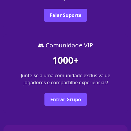
Falar Suporte
👥 Comunidade VIP
1000+
Junte-se a uma comunidade exclusiva de
jogadores e compartilhe experiências!
Entrar Grupo