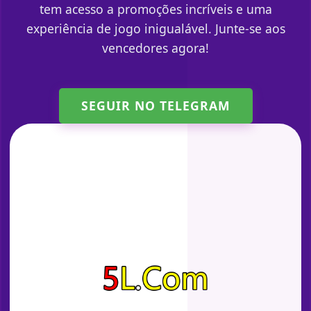
tem acesso a promoções incríveis e uma
experiência de jogo inigualável. Junte-se aos
vencedores agora!
SEGUIR NO TELEGRAM