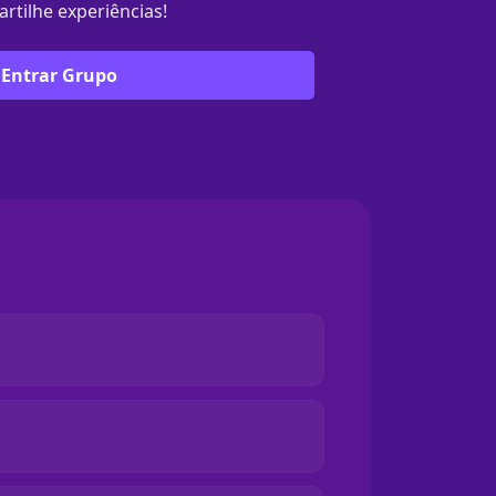
rtilhe experiências!
Entrar Grupo