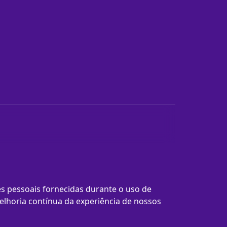
s pessoais fornecidas durante o uso de
elhoria contínua da experiência de nossos