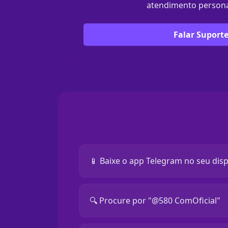
atendimento persona
Falar Suport
📱 Baixe o app Telegram no seu disp
🔍 Procure por "@580 ComOficial"