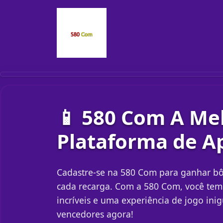
📱 580 Com A Me
Plataforma de A
Cadastre-se na 580 Com para ganhar b
cada recarga. Com a 580 Com, você te
incríveis e uma experiência de jogo inig
vencedores agora!