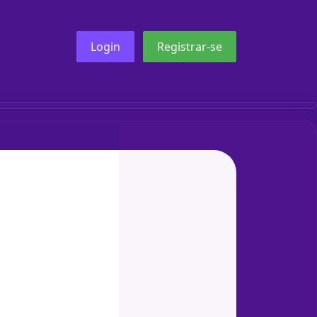
Login
Registrar-se