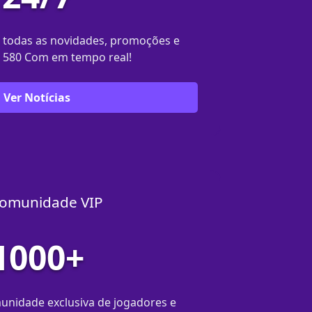
e todas as novidades, promoções e
 580 Com em tempo real!
Ver Notícias
Comunidade VIP
1000+
unidade exclusiva de jogadores e