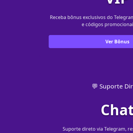
Receba bônus exclusivos do Telegra
e códigos promocionai
Ver Bônus
💬 Suporte Di
Cha
Suporte direto via Telegram, r