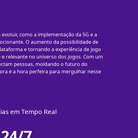
 evoluir, como a implementação da 5G e a
mocionante. O aumento da possibilidade de
lataforma e tornando a experiência de jogo
 e relevante no universo dos jogos. Com um
ectam pessoas, moldando o futuro do
gora é a hora perfeira para mergulhar nesse
cias em Tempo Real
24/7