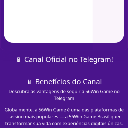
📱 Canal Oficial no Telegram!
📱 Benefícios do Canal
Descubra as vantagens de seguir a 56Win Game no
Telegram
Globalmente, a 56Win Game é uma das plataformas de
cassino mais populares — a 56Win Game Brasil quer
transformar sua vida com experiências digitais únicas.