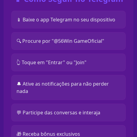
📱 Baixe o app Telegram no seu dispositivo
🔍 Procure por "@56Win GameOficial"
👆 Toque em "Entrar" ou "Join"
🔔 Ative as notificações para não perder
nada
💬 Participe das conversas e interaja
🎁 Receba bônus exclusivos