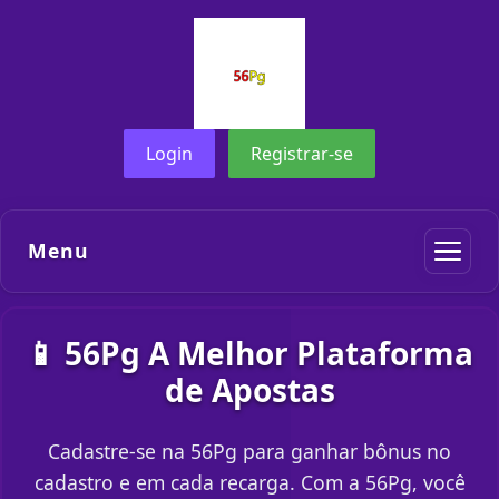
Login
Registrar-se
Menu
📱 56Pg A Melhor Plataforma
de Apostas
Cadastre-se na 56Pg para ganhar bônus no
cadastro e em cada recarga. Com a 56Pg, você