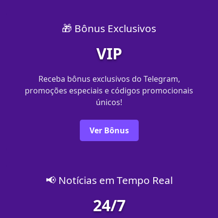
🎁 Bônus Exclusivos
VIP
Receba bônus exclusivos do Telegram,
promoções especiais e códigos promocionais
únicos!
Ver Bônus
📢 Notícias em Tempo Real
24/7