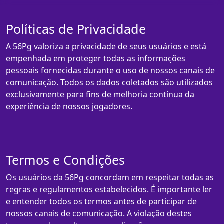
Políticas de Privacidade
A 56Pg valoriza a privacidade de seus usuários e está
empenhada em proteger todas as informações
pessoais fornecidas durante o uso de nossos canais de
comunicação. Todos os dados coletados são utilizados
exclusivamente para fins de melhoria contínua da
experiência de nossos jogadores.
Termos e Condições
Os usuários da 56Pg concordam em respeitar todas as
regras e regulamentos estabelecidos. É importante ler
e entender todos os termos antes de participar de
nossos canais de comunicação. A violação destes