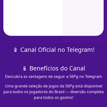
📱 Canal Oficial no Telegram!
📱 Benefícios do Canal
Descubra as vantagens de seguir a 56Pg no Telegram
Uma grande seleção de jogos da 56Pg está disponível
para todos os jogadores do Brasil — diversão completa
para todos os gostos!