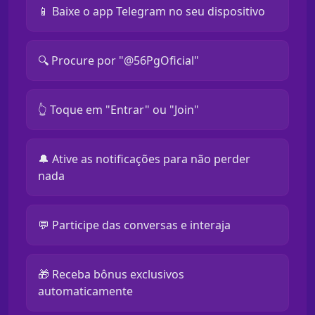
📱 Baixe o app Telegram no seu dispositivo
🔍 Procure por "@56PgOficial"
👆 Toque em "Entrar" ou "Join"
🔔 Ative as notificações para não perder
nada
💬 Participe das conversas e interaja
🎁 Receba bônus exclusivos
automaticamente