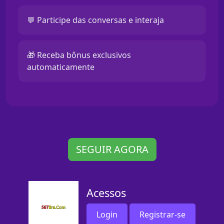
💬 Participe das conversas e interaja
🎁 Receba bônus exclusivos
automaticamente
SEGUIR AGORA
Acessos
Login
Registrar-se