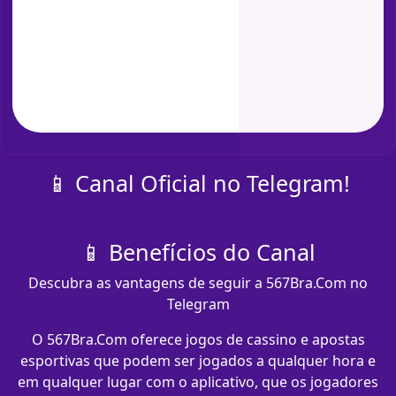
📱 Canal Oficial no Telegram!
📱 Benefícios do Canal
Descubra as vantagens de seguir a 567Bra.Com no
Telegram
O 567Bra.Com oferece jogos de cassino e apostas
esportivas que podem ser jogados a qualquer hora e
em qualquer lugar com o aplicativo, que os jogadores