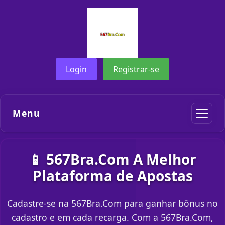
Login
Registrar-se
Menu
📱 567Bra.Com A Melhor
Plataforma de Apostas
Cadastre-se na 567Bra.Com para ganhar bônus no
cadastro e em cada recarga. Com a 567Bra.Com,