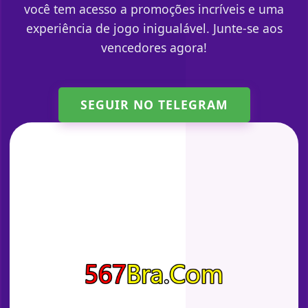
você tem acesso a promoções incríveis e uma
experiência de jogo inigualável. Junte-se aos
vencedores agora!
SEGUIR NO TELEGRAM