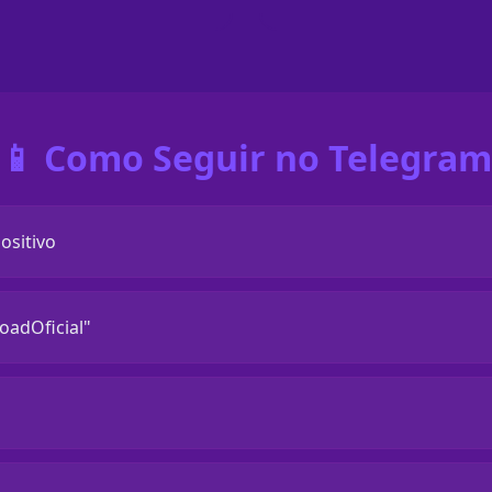
📱 Como Seguir no Telegram
ositivo
adOficial"