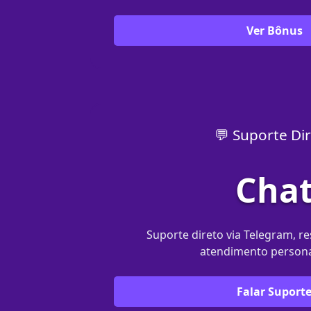
Ver Bônus
💬 Suporte Di
Cha
Suporte direto via Telegram, r
atendimento persona
Falar Suport