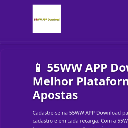
📱 55WW APP Do
Melhor Platafor
Apostas
Cadastre-se na 55WW APP Download pa
cadastro e em cada recarga. Com a 55