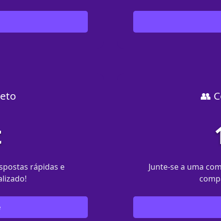
reto
👥 
t
espostas rápidas e
Junte-se a uma com
lizado!
compa
e