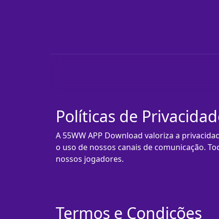
Políticas de Privacida
A 55WW APP Download valoriza a privacidad
o uso de nossos canais de comunicação. Tod
nossos jogadores.
Termos e Condições