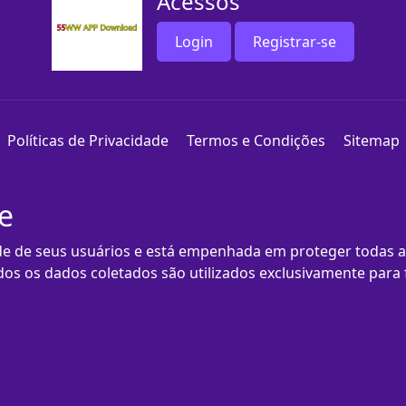
Acessos
Login
Registrar-se
Políticas de Privacidade
Termos e Condições
Sitemap
de
e de seus usuários e está empenhada em proteger todas a
os os dados coletados são utilizados exclusivamente para 