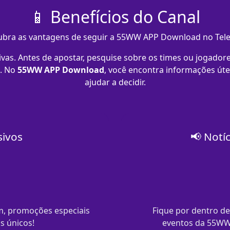
📱 Benefícios do Canal
ubra as vantagens de seguir a 55WW APP Download no Tel
s. Antes de apostar, pesquise sobre os times ou jogadores
s. No
55WW APP Download
, você encontra informações út
ajudar a decidir.
sivos
📢 Notí
m, promoções especiais
Fique por dentro d
s únicos!
eventos da 55WW