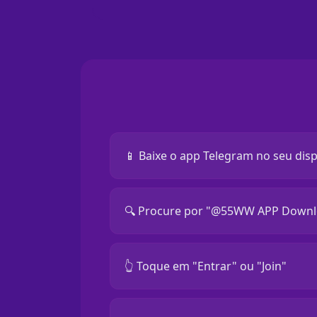
📱 Baixe o app Telegram no seu disp
🔍 Procure por "@55WW APP Downlo
👆 Toque em "Entrar" ou "Join"