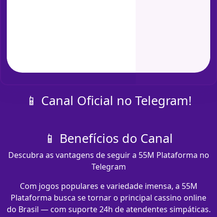
📱 Canal Oficial no Telegram!
📱 Benefícios do Canal
Descubra as vantagens de seguir a 55M Plataforma no
Telegram
Com jogos populares e variedade imensa, a 55M
Plataforma busca se tornar o principal cassino online
do Brasil — com suporte 24h de atendentes simpáticas.