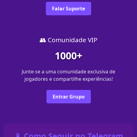
Falar Suporte
👥 Comunidade VIP
1000+
Junte-se a uma comunidade exclusiva de
jogadores e compartilhe experiências!
Entrar Grupo
📱 Como Seguir no Telegram