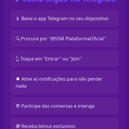
📱 Baixe o app Telegram no seu dispositivo
🔍 Procure por "@55M PlataformaOficial"
👆 Toque em "Entrar" ou "Join"
🔔 Ative as notificações para não perder
nada
💬 Participe das conversas e interaja
🎁 Receba bônus exclusivos