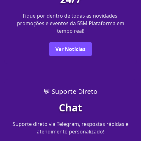
Fique por dentro de todas as novidades,
promoções e eventos da 55M Plataforma em
tempo real!
Ver Notícias
💬 Suporte Direto
Chat
Suporte direto via Telegram, respostas rápidas e
atendimento personalizado!